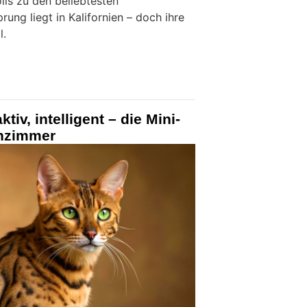
ls zu den beliebtesten
ung liegt in Kalifornien – doch ihre
l.
tiv, intelligent – die Mini-
nzimmer