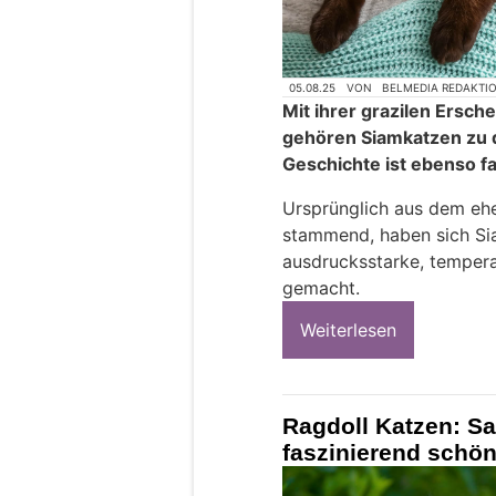
05.08.25
VON
BELMEDIA REDAKTI
Mit ihrer grazilen Ersc
gehören Siamkatzen zu d
Geschichte ist ebenso f
Ursprünglich aus dem ehe
stammend, haben sich Si
ausdrucksstarke, temper
gemacht.
Weiterlesen
Ragdoll Katzen: S
faszinierend schö