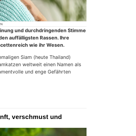
ON
heinung und durchdringenden Stimme
en auffälligsten Rassen. Ihre
acettenreich wie ihr Wesen.
maligen Siam (heute Thailand)
amkatzen weltweit einen Namen als
amentvolle und enge Gefährten
anft, verschmust und
n