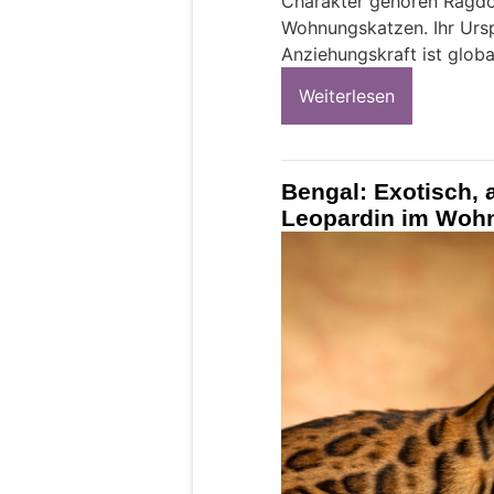
Charakter gehören Ragdol
Wohnungskatzen. Ihr Urspr
Anziehungskraft ist globa
Weiterlesen
Bengal: Exotisch, ak
Leopardin im Woh