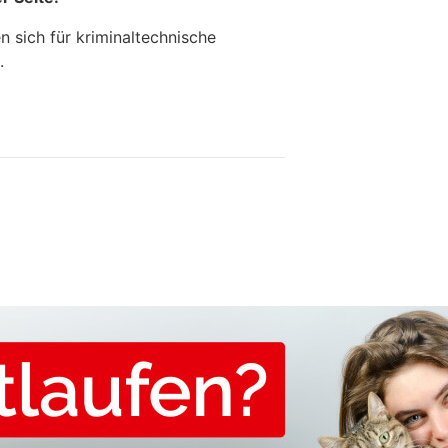
 sich für kriminaltechnische
.