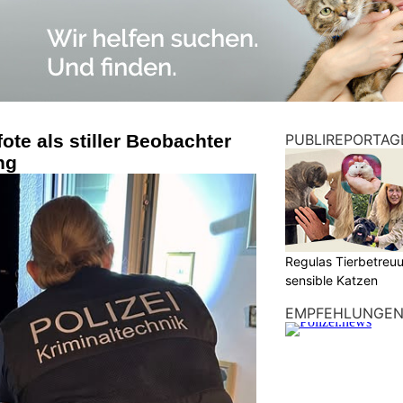
te als stiller Beobachter
PUBLIREPORTAG
ng
Regulas Tierbetreuu
sensible Katzen
EMPFEHLUNGE